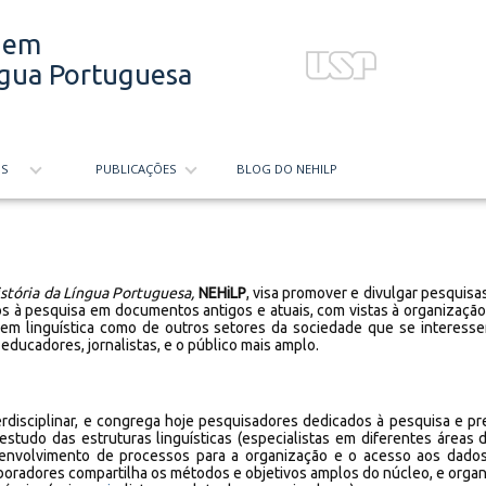
a em
ngua Portuguesa
OS
PUBLICAÇÕES
BLOG DO NEHILP
stória da Língua Portuguesa,
NEHiLP
, visa promover e divulgar pesquisas
dos à pesquisa em documentos antigos e atuais, com vistas à organização
s em linguística como de outros setores da sociedade que se interesse
, educadores, jornalistas, e o público mais amplo.
rdisciplinar, e congrega hoje pesquisadores dedicados à pesquisa e pr
estudo das estruturas linguísticas (especialistas em diferentes áreas d
nvolvimento de processos para a organização e o acesso aos dados
laboradores compartilha os métodos e objetivos amplos do núcleo, e org