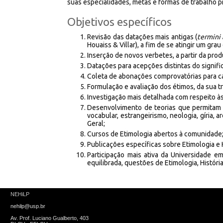
suas especialidades, metas e formas de trabalho p
Objetivos específicos
Revisão das datações mais antigas (
termini 
Houaiss & Villar), a fim de se atingir um gr
Inserção de novos verbetes, a partir da pr
Datações para acepções distintas do signif
Coleta de abonações comprovatórias para ca
Formulação e avaliação dos étimos, da sua t
Investigação mais detalhada com respeito à
Desenvolvimento de teorias que permitam m
vocabular, estrangeirismo, neologia, gíria, a
Geral;
Cursos de Etimologia abertos à comunidade
Publicações específicas sobre Etimologia e 
Participação mais ativa da Universidade e
equilibrada, questões de Etimologia, Histór
NEHiLP
nehilp@usp.br
Av. Prof. Luciano Gualberto, 403