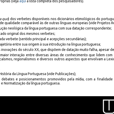
róprias (veja
aqui
a lista completa dos pesquisadores).
a quo
) dos verbetes disponíveis nos dicionários etimológicos do portu
au de qualidade comparável às de outras línguas europeias (vide Projetos
odução neológica da língua portuguesa com sua datação correspondente;
icado original dos mesmos verbetes;
da verbete (sentido principal e acepções secundárias);
rajetória entre sua origem à sua introdução na língua portuguesa;
s inovações do século XX, que dispõem de datação muito falha, apesar d
aior interação entre diversas áreas de conhecimento que lidem com q
rcaísmos, regionalismos e diversos outros aspectos que envolvam a Lexicolo
;
História da Língua Portuguesa (vide Publicações);
m debates e posicionamentos promovidos pela mídia, com a finalidade 
ia e Normatização da língua portuguesa.