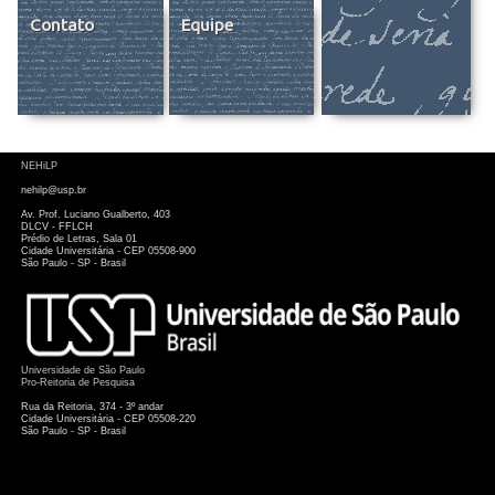
Contato
Equipe
NEHiLP
nehilp@usp.br
Av. Prof. Luciano Gualberto, 403
DLCV - FFLCH
Prédio de Letras, Sala 01
Cidade Universitária - CEP 05508-900
São Paulo - SP - Brasil
Universidade de São Paulo
Pro-Reitoria de Pesquisa
Rua da Reitoria, 374 - 3º andar
Cidade Universitária - CEP 05508-220
São Paulo - SP - Brasil